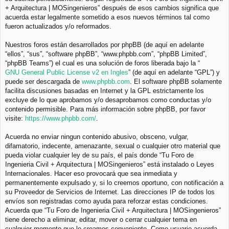
+ Arquitectura | MOSingenieros” después de esos cambios significa que
acuerda estar legalmente sometido a esos nuevos términos tal como
fueron actualizados y/o reformados.
Nuestros foros están desarrollados por phpBB (de aquí en adelante
“ellos”, “sus”, “software phpBB”, “www.phpbb.com”, “phpBB Limited”,
“phpBB Teams”) el cual es una solución de foros liberada bajo la “
GNU General Public License v2 en Ingles
” (de aquí en adelante “GPL”) y
puede ser descargada de
www.phpbb.com
. El software phpBB solamente
facilita discusiones basadas en Internet y la GPL estrictamente los
excluye de lo que aprobamos y/o desaprobamos como conductas y/o
contenido permisible. Para más información sobre phpBB, por favor
visite:
https://www.phpbb.com/
.
Acuerda no enviar ningun contenido abusivo, obsceno, vulgar,
difamatorio, indecente, amenazante, sexual o cualquier otro material que
pueda violar cualquier ley de su país, el país donde “Tu Foro de
Ingenieria Civil + Arquitectura | MOSingenieros” está instalado o Leyes
Internacionales. Hacer eso provocará que sea inmediata y
permanentemente expulsado y, si lo creemos oportuno, con notificación a
su Proveedor de Servicios de Internet. Las direcciones IP de todos los
envíos son registradas como ayuda para reforzar estas condiciones.
Acuerda que “Tu Foro de Ingenieria Civil + Arquitectura | MOSingenieros”
tiene derecho a eliminar, editar, mover o cerrar cualquier tema en
cualquier momento que lo creamos conveniente. Como usuario acuerda