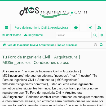
Foro de Ingenieria Civil & Arquitectura
Busca
B
nl
or
de
eg
Identificarse
Registrarse
ac
os
nt
ist
B
Foro de Ingenieria Civil & Arquitectura
Índice principal
es
ifi
ra
u
s
Tu Foro de Ingenieria Civil + Arquitectura |
rá
ca
rs
c
MOSingenieros - Condiciones de uso
pi
rs
e
a
d
e
r
Al ingresar en “Tu Foro de Ingenieria Civil + Arquitectura |
MOSingenieros” (de aquí en adelante “nosotros”, “nos”, “nuestro”, “Tu
os
Foro de Ingenieria Civil + Arquitectura | MOSingenieros”,
“https://mosingenieros.com/foro”), usted acuerda estar legalmente
sometido a los siguientes términos. En caso contrario por favor no se
registre y/o use “Tu Foro de Ingenieria Civil + Arquitectura |
MOSingenieros”. Podemos cambiar estos términos en cualquier momento
e intentaríamos avisarle, sin embargo sería prudente que los revisase por
su cuenta periódicamente. Seguir registrado a “Tu Foro de Ingenieria Civil