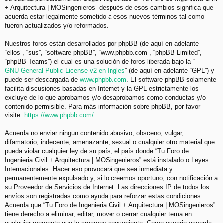
+ Arquitectura | MOSingenieros” después de esos cambios significa que
acuerda estar legalmente sometido a esos nuevos términos tal como
fueron actualizados y/o reformados.
Nuestros foros están desarrollados por phpBB (de aquí en adelante
“ellos”, “sus”, “software phpBB”, “www.phpbb.com”, “phpBB Limited”,
“phpBB Teams”) el cual es una solución de foros liberada bajo la “
GNU General Public License v2 en Ingles
” (de aquí en adelante “GPL”) y
puede ser descargada de
www.phpbb.com
. El software phpBB solamente
facilita discusiones basadas en Internet y la GPL estrictamente los
excluye de lo que aprobamos y/o desaprobamos como conductas y/o
contenido permisible. Para más información sobre phpBB, por favor
visite:
https://www.phpbb.com/
.
Acuerda no enviar ningun contenido abusivo, obsceno, vulgar,
difamatorio, indecente, amenazante, sexual o cualquier otro material que
pueda violar cualquier ley de su país, el país donde “Tu Foro de
Ingenieria Civil + Arquitectura | MOSingenieros” está instalado o Leyes
Internacionales. Hacer eso provocará que sea inmediata y
permanentemente expulsado y, si lo creemos oportuno, con notificación a
su Proveedor de Servicios de Internet. Las direcciones IP de todos los
envíos son registradas como ayuda para reforzar estas condiciones.
Acuerda que “Tu Foro de Ingenieria Civil + Arquitectura | MOSingenieros”
tiene derecho a eliminar, editar, mover o cerrar cualquier tema en
cualquier momento que lo creamos conveniente. Como usuario acuerda