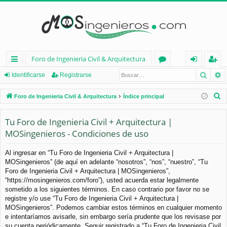
Foro de Ingenieria Civil & Arquitectura
Busca
B
nl
or
de
eg
Identificarse
Registrarse
ac
os
nt
ist
B
Foro de Ingenieria Civil & Arquitectura
Índice principal
es
ifi
ra
u
s
Tu Foro de Ingenieria Civil + Arquitectura |
rá
ca
rs
c
MOSingenieros - Condiciones de uso
pi
rs
e
a
d
e
r
Al ingresar en “Tu Foro de Ingenieria Civil + Arquitectura |
MOSingenieros” (de aquí en adelante “nosotros”, “nos”, “nuestro”, “Tu
os
Foro de Ingenieria Civil + Arquitectura | MOSingenieros”,
“https://mosingenieros.com/foro”), usted acuerda estar legalmente
sometido a los siguientes términos. En caso contrario por favor no se
registre y/o use “Tu Foro de Ingenieria Civil + Arquitectura |
MOSingenieros”. Podemos cambiar estos términos en cualquier momento
e intentaríamos avisarle, sin embargo sería prudente que los revisase por
su cuenta periódicamente. Seguir registrado a “Tu Foro de Ingenieria Civil