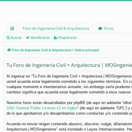
Foro de Ingenieria Civil & Arquitectura
Foros
nl
Buscar
Identificarse
Registrarse
ac
Foro de Ingenieria Civil & Arquitectura
Índice principal
es
Tu Foro de Ingenieria Civil + Arquitectura | MOSingeni
rá
pi
Al ingresar en “Tu Foro de Ingenieria Civil + Arquitectura | MOSingenieros”
usted acuerda estar legalmente sometido a los siguientes términos. En ca
d
cualquier momento e intentaríamos avisarle, sin embargo sería prudente q
os
cambios significa que acuerda estar legalmente sometido a esos nuevos 
Nuestros foros están desarrollados por phpBB (de aquí en adelante “ellos
GNU General Public License v2 en Ingles
” (de aquí en adelante “GPL”) 
de lo que aprobamos y/o desaprobamos como conductas y/o contenido per
Acuerda no enviar ningun contenido abusivo, obsceno, vulgar, difamatorio,
Arquitectura | MOSingenieros” está instalado o Leyes Internacionales. H