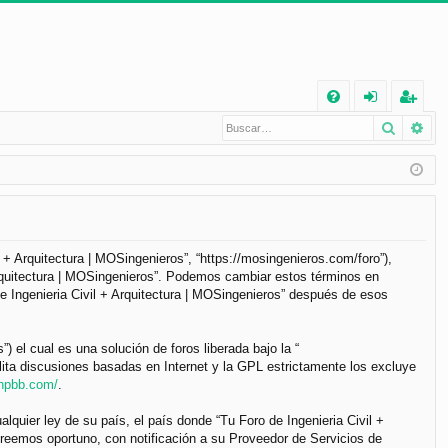
E
Buscar
Bú
FA
de
eg
Q
nt
ist
ifi
ra
ca
rs
rs
e
il + Arquitectura | MOSingenieros”, “https://mosingenieros.com/foro”),
 Arquitectura | MOSingenieros”. Podemos cambiar estos términos en
e
e Ingenieria Civil + Arquitectura | MOSingenieros” después de esos
el cual es una solución de foros liberada bajo la “
lita discusiones basadas en Internet y la GPL estrictamente los excluye
phpbb.com/
.
lquier ley de su país, el país donde “Tu Foro de Ingenieria Civil +
reemos oportuno, con notificación a su Proveedor de Servicios de