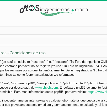
eros - Condiciones de uso
 (de aquí en adelante “nosotros”, “nos”, “nuestro”, “Tu Foro de Ingenieria Civ
so contrario por favor no se registre y/o use “Tu Foro de Ingenieria Civil +
ue los revisase por su cuenta periódicamente. Seguir registrado a “Tu Foro d
términos tal como fueron actualizados y/o reformados.
”, “sus”, “software phpBB”, “www.phpbb.com”, “phpBB Limited”, “phpBB Teams”) 
y puede ser descargada de
www.phpbb.com
. El software phpBB solamente faci
misible. Para más información sobre phpBB, por favor visite:
https://www.
 indecente, amenazante, sexual o cualquier otro material que pueda violar cua
acer eso provocará que sea inmediata y permanentemente expulsado y, si lo c