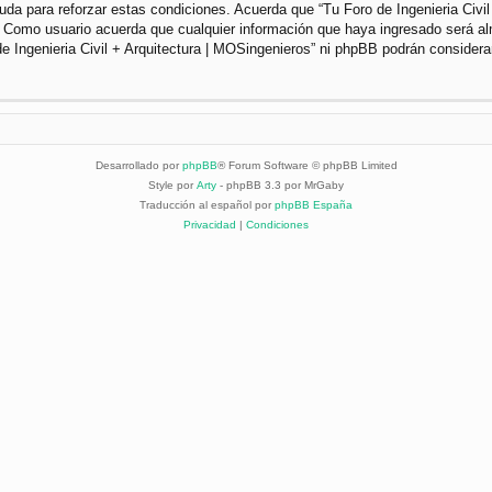
da para reforzar estas condiciones. Acuerda que “Tu Foro de Ingenieria Civil 
. Como usuario acuerda que cualquier información que haya ingresado será a
de Ingenieria Civil + Arquitectura | MOSingenieros” ni phpBB podrán considera
Desarrollado por
phpBB
® Forum Software © phpBB Limited
Style por
Arty
- phpBB 3.3 por MrGaby
Traducción al español por
phpBB España
Privacidad
|
Condiciones