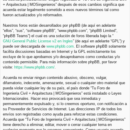
+ Arquitectura | MOSingenieros” después de esos cambios significa que
acuerda estar legalmente sometido a esos nuevos términos tal como
fueron actualizados y/o reformados.
Nuestros foros están desarrollados por phpBB (de aquí en adelante
“ellos”, “sus”, “software phpBB”, “www.phpbb.com”, “phpBB Limited”,
“phpBB Teams”) el cual es una solución de foros liberada bajo la “
GNU General Public License v2 en Ingles
” (de aquí en adelante “GPL”) y
puede ser descargada de
www.phpbb.com
. El software phpBB solamente
facilita discusiones basadas en Internet y la GPL estrictamente los
excluye de lo que aprobamos y/o desaprobamos como conductas y/o
contenido permisible. Para más información sobre phpBB, por favor
visite:
https://www.phpbb.com/
.
Acuerda no enviar ningun contenido abusivo, obsceno, vulgar,
difamatorio, indecente, amenazante, sexual o cualquier otro material que
pueda violar cualquier ley de su país, el país donde “Tu Foro de
Ingenieria Civil + Arquitectura | MOSingenieros” está instalado o Leyes
Internacionales. Hacer eso provocará que sea inmediata y
permanentemente expulsado y, si lo creemos oportuno, con notificación a
su Proveedor de Servicios de Internet. Las direcciones IP de todos los
envíos son registradas como ayuda para reforzar estas condiciones.
Acuerda que “Tu Foro de Ingenieria Civil + Arquitectura | MOSingenieros”
tiene derecho a eliminar, editar, mover o cerrar cualquier tema en
cualquier momento que lo creamos conveniente. Como usuario acuerda