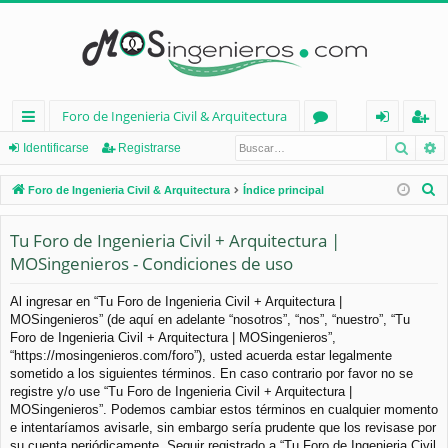
Foro de Ingenieria Civil & Arquitectura
Busca
B
nl
or
de
eg
Identificarse
Registrarse
ac
os
nt
ist
B
Foro de Ingenieria Civil & Arquitectura
Índice principal
es
ifi
ra
u
s
Tu Foro de Ingenieria Civil + Arquitectura |
rá
ca
rs
c
MOSingenieros - Condiciones de uso
pi
rs
e
a
d
e
r
Al ingresar en “Tu Foro de Ingenieria Civil + Arquitectura |
MOSingenieros” (de aquí en adelante “nosotros”, “nos”, “nuestro”, “Tu
os
Foro de Ingenieria Civil + Arquitectura | MOSingenieros”,
“https://mosingenieros.com/foro”), usted acuerda estar legalmente
sometido a los siguientes términos. En caso contrario por favor no se
registre y/o use “Tu Foro de Ingenieria Civil + Arquitectura |
MOSingenieros”. Podemos cambiar estos términos en cualquier momento
e intentaríamos avisarle, sin embargo sería prudente que los revisase por
su cuenta periódicamente. Seguir registrado a “Tu Foro de Ingenieria Civil