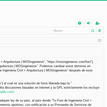
E
Buscar
Bú
FA
de
eg
Q
nt
ist
ifi
ra
ca
rs
rs
e
il + Arquitectura | MOSingenieros”, “https://mosingenieros.com/foro”),
 Arquitectura | MOSingenieros”. Podemos cambiar estos términos en
e
e Ingenieria Civil + Arquitectura | MOSingenieros” después de esos
el cual es una solución de foros liberada bajo la “
lita discusiones basadas en Internet y la GPL estrictamente los excluye
phpbb.com/
.
lquier ley de su país, el país donde “Tu Foro de Ingenieria Civil +
reemos oportuno, con notificación a su Proveedor de Servicios de