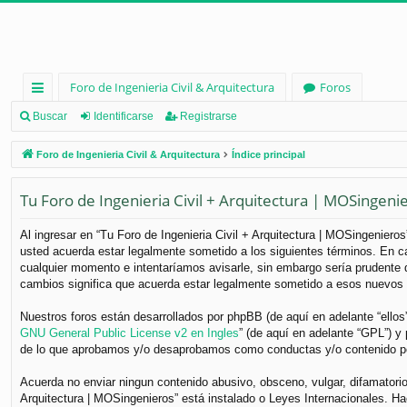
Foro de Ingenieria Civil & Arquitectura
Foros
nl
Buscar
Identificarse
Registrarse
ac
Foro de Ingenieria Civil & Arquitectura
Índice principal
es
Tu Foro de Ingenieria Civil + Arquitectura | MOSingeni
rá
pi
Al ingresar en “Tu Foro de Ingenieria Civil + Arquitectura | MOSingenieros”
usted acuerda estar legalmente sometido a los siguientes términos. En ca
d
cualquier momento e intentaríamos avisarle, sin embargo sería prudente q
os
cambios significa que acuerda estar legalmente sometido a esos nuevos 
Nuestros foros están desarrollados por phpBB (de aquí en adelante “ellos
GNU General Public License v2 en Ingles
” (de aquí en adelante “GPL”) 
de lo que aprobamos y/o desaprobamos como conductas y/o contenido per
Acuerda no enviar ningun contenido abusivo, obsceno, vulgar, difamatorio,
Arquitectura | MOSingenieros” está instalado o Leyes Internacionales. H