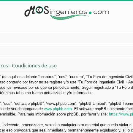
eros - Condiciones de uso
 (de aquí en adelante “nosotros”, “nos”, “nuestro”, “Tu Foro de Ingenieria Civ
so contrario por favor no se registre y/o use “Tu Foro de Ingenieria Civil +
ue los revisase por su cuenta periódicamente. Seguir registrado a “Tu Foro d
términos tal como fueron actualizados y/o reformados.
”, “sus”, “software phpBB”, “www.phpbb.com”, “phpBB Limited”, “phpBB Teams”) 
y puede ser descargada de
www.phpbb.com
. El software phpBB solamente faci
misible. Para más información sobre phpBB, por favor visite:
https://www.
 indecente, amenazante, sexual o cualquier otro material que pueda violar cua
acer eso provocará que sea inmediata y permanentemente expulsado y, si lo c