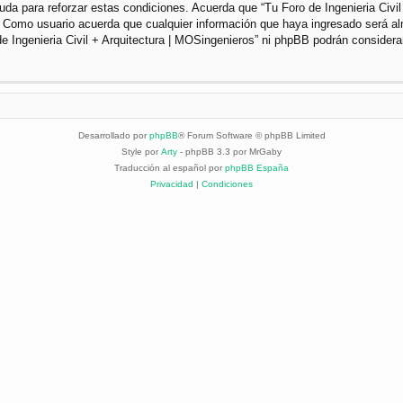
da para reforzar estas condiciones. Acuerda que “Tu Foro de Ingenieria Civil 
. Como usuario acuerda que cualquier información que haya ingresado será a
de Ingenieria Civil + Arquitectura | MOSingenieros” ni phpBB podrán considera
Desarrollado por
phpBB
® Forum Software © phpBB Limited
Style por
Arty
- phpBB 3.3 por MrGaby
Traducción al español por
phpBB España
Privacidad
|
Condiciones