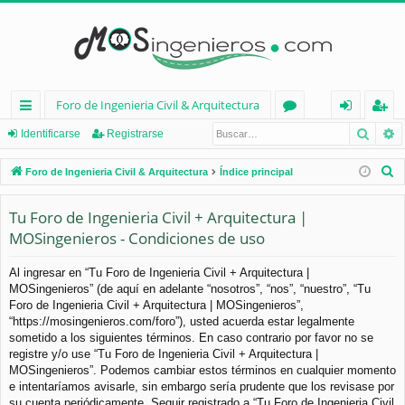
Foro de Ingenieria Civil & Arquitectura
Busca
B
nl
or
de
eg
Identificarse
Registrarse
ac
os
nt
ist
B
Foro de Ingenieria Civil & Arquitectura
Índice principal
es
ifi
ra
u
s
Tu Foro de Ingenieria Civil + Arquitectura |
rá
ca
rs
c
MOSingenieros - Condiciones de uso
pi
rs
e
a
d
e
r
Al ingresar en “Tu Foro de Ingenieria Civil + Arquitectura |
MOSingenieros” (de aquí en adelante “nosotros”, “nos”, “nuestro”, “Tu
os
Foro de Ingenieria Civil + Arquitectura | MOSingenieros”,
“https://mosingenieros.com/foro”), usted acuerda estar legalmente
sometido a los siguientes términos. En caso contrario por favor no se
registre y/o use “Tu Foro de Ingenieria Civil + Arquitectura |
MOSingenieros”. Podemos cambiar estos términos en cualquier momento
e intentaríamos avisarle, sin embargo sería prudente que los revisase por
su cuenta periódicamente. Seguir registrado a “Tu Foro de Ingenieria Civil