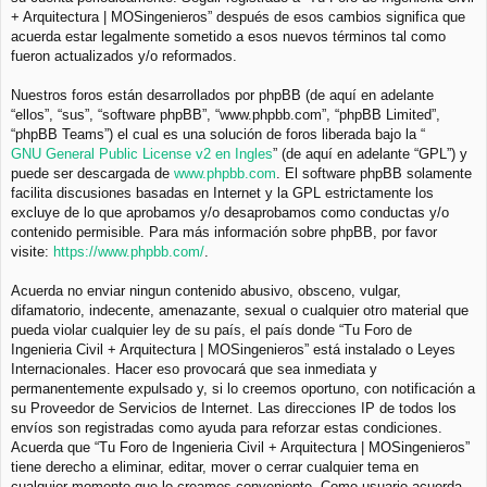
+ Arquitectura | MOSingenieros” después de esos cambios significa que
acuerda estar legalmente sometido a esos nuevos términos tal como
fueron actualizados y/o reformados.
Nuestros foros están desarrollados por phpBB (de aquí en adelante
“ellos”, “sus”, “software phpBB”, “www.phpbb.com”, “phpBB Limited”,
“phpBB Teams”) el cual es una solución de foros liberada bajo la “
GNU General Public License v2 en Ingles
” (de aquí en adelante “GPL”) y
puede ser descargada de
www.phpbb.com
. El software phpBB solamente
facilita discusiones basadas en Internet y la GPL estrictamente los
excluye de lo que aprobamos y/o desaprobamos como conductas y/o
contenido permisible. Para más información sobre phpBB, por favor
visite:
https://www.phpbb.com/
.
Acuerda no enviar ningun contenido abusivo, obsceno, vulgar,
difamatorio, indecente, amenazante, sexual o cualquier otro material que
pueda violar cualquier ley de su país, el país donde “Tu Foro de
Ingenieria Civil + Arquitectura | MOSingenieros” está instalado o Leyes
Internacionales. Hacer eso provocará que sea inmediata y
permanentemente expulsado y, si lo creemos oportuno, con notificación a
su Proveedor de Servicios de Internet. Las direcciones IP de todos los
envíos son registradas como ayuda para reforzar estas condiciones.
Acuerda que “Tu Foro de Ingenieria Civil + Arquitectura | MOSingenieros”
tiene derecho a eliminar, editar, mover o cerrar cualquier tema en
cualquier momento que lo creamos conveniente. Como usuario acuerda