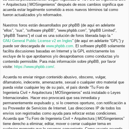
+ Arquitectura | MOSingenieros” después de esos cambios significa que
acuerda estar legalmente sometido a esos nuevos términos tal como
fueron actualizados y/o reformados.
Nuestros foros están desarrollados por phpBB (de aquí en adelante
“ellos”, “sus”, “software phpBB”, “www.phpbb.com”, “phpBB Limited”,
“phpBB Teams”) el cual es una solución de foros liberada bajo la “
GNU General Public License v2 en Ingles
” (de aquí en adelante “GPL”) y
puede ser descargada de
www.phpbb.com
. El software phpBB solamente
facilita discusiones basadas en Internet y la GPL estrictamente los
excluye de lo que aprobamos y/o desaprobamos como conductas y/o
contenido permisible. Para más información sobre phpBB, por favor
visite:
https://www.phpbb.com/
.
Acuerda no enviar ningun contenido abusivo, obsceno, vulgar,
difamatorio, indecente, amenazante, sexual o cualquier otro material que
pueda violar cualquier ley de su país, el país donde “Tu Foro de
Ingenieria Civil + Arquitectura | MOSingenieros” está instalado o Leyes
Internacionales. Hacer eso provocará que sea inmediata y
permanentemente expulsado y, si lo creemos oportuno, con notificación a
su Proveedor de Servicios de Internet. Las direcciones IP de todos los
envíos son registradas como ayuda para reforzar estas condiciones.
Acuerda que “Tu Foro de Ingenieria Civil + Arquitectura | MOSingenieros”
tiene derecho a eliminar, editar, mover o cerrar cualquier tema en
cualquier momento que lo creamos conveniente. Como usuario acuerda