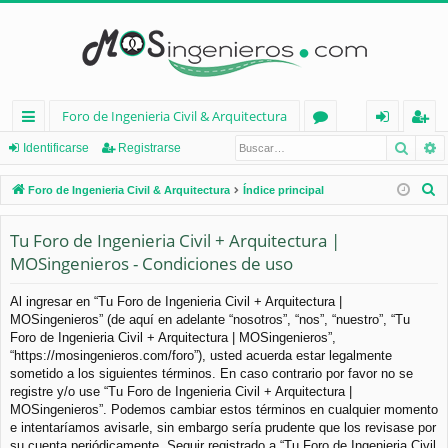
Foro de Ingenieria Civil & Arquitectura
Busca
B
nl
or
de
eg
Identificarse
Registrarse
ac
os
nt
ist
B
Foro de Ingenieria Civil & Arquitectura
Índice principal
es
ifi
ra
u
s
Tu Foro de Ingenieria Civil + Arquitectura |
rá
ca
rs
c
MOSingenieros - Condiciones de uso
pi
rs
e
a
d
e
r
Al ingresar en “Tu Foro de Ingenieria Civil + Arquitectura |
MOSingenieros” (de aquí en adelante “nosotros”, “nos”, “nuestro”, “Tu
os
Foro de Ingenieria Civil + Arquitectura | MOSingenieros”,
“https://mosingenieros.com/foro”), usted acuerda estar legalmente
sometido a los siguientes términos. En caso contrario por favor no se
registre y/o use “Tu Foro de Ingenieria Civil + Arquitectura |
MOSingenieros”. Podemos cambiar estos términos en cualquier momento
e intentaríamos avisarle, sin embargo sería prudente que los revisase por
su cuenta periódicamente. Seguir registrado a “Tu Foro de Ingenieria Civil