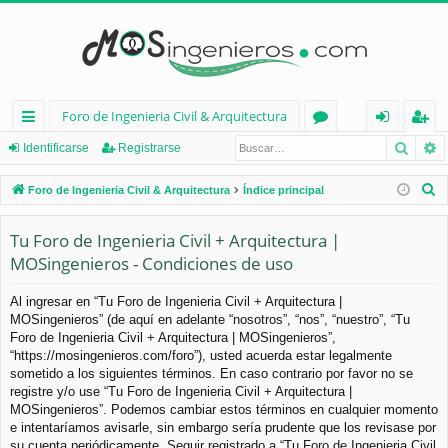
Foro de Ingenieria Civil & Arquitectura
Busca
B
nl
or
de
eg
Identificarse
Registrarse
ac
os
nt
ist
B
Foro de Ingenieria Civil & Arquitectura
Índice principal
es
ifi
ra
u
s
Tu Foro de Ingenieria Civil + Arquitectura |
rá
ca
rs
c
MOSingenieros - Condiciones de uso
pi
rs
e
a
d
e
r
Al ingresar en “Tu Foro de Ingenieria Civil + Arquitectura |
MOSingenieros” (de aquí en adelante “nosotros”, “nos”, “nuestro”, “Tu
os
Foro de Ingenieria Civil + Arquitectura | MOSingenieros”,
“https://mosingenieros.com/foro”), usted acuerda estar legalmente
sometido a los siguientes términos. En caso contrario por favor no se
registre y/o use “Tu Foro de Ingenieria Civil + Arquitectura |
MOSingenieros”. Podemos cambiar estos términos en cualquier momento
e intentaríamos avisarle, sin embargo sería prudente que los revisase por
su cuenta periódicamente. Seguir registrado a “Tu Foro de Ingenieria Civil