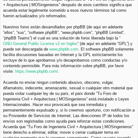
+ Arquitectura | MOSingenieros” después de esos cambios significa que
acuerda estar legalmente sometido a esos nuevos términos tal como
fueron actualizados y/o reformados.
Nuestros foros están desarrollados por phpBB (de aquí en adelante
“ellos”, “sus”, “software phpBB”, “www.phpbb.com”, “phpBB Limited”,
“phpBB Teams”) el cual es una solución de foros liberada bajo la “
GNU General Public License v2 en Ingles
” (de aquí en adelante “GPL”) y
puede ser descargada de
www.phpbb.com
. El software phpBB solamente
facilita discusiones basadas en Internet y la GPL estrictamente los
excluye de lo que aprobamos y/o desaprobamos como conductas y/o
contenido permisible. Para más información sobre phpBB, por favor
visite:
https://www.phpbb.com/
.
Acuerda no enviar ningun contenido abusivo, obsceno, vulgar,
difamatorio, indecente, amenazante, sexual o cualquier otro material que
pueda violar cualquier ley de su país, el país donde “Tu Foro de
Ingenieria Civil + Arquitectura | MOSingenieros” está instalado o Leyes
Internacionales. Hacer eso provocará que sea inmediata y
permanentemente expulsado y, si lo creemos oportuno, con notificación a
su Proveedor de Servicios de Internet. Las direcciones IP de todos los
envíos son registradas como ayuda para reforzar estas condiciones.
Acuerda que “Tu Foro de Ingenieria Civil + Arquitectura | MOSingenieros”
tiene derecho a eliminar, editar, mover o cerrar cualquier tema en
cualquier momento que lo creamos conveniente. Como usuario acuerda