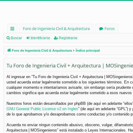
Foro de Ingenieria Civil & Arquitectura
Foros
nl
Buscar
Identificarse
Registrarse
ac
Foro de Ingenieria Civil & Arquitectura
Índice principal
es
Tu Foro de Ingenieria Civil + Arquitectura | MOSingeni
rá
pi
Al ingresar en “Tu Foro de Ingenieria Civil + Arquitectura | MOSingenieros”
usted acuerda estar legalmente sometido a los siguientes términos. En ca
d
cualquier momento e intentaríamos avisarle, sin embargo sería prudente q
os
cambios significa que acuerda estar legalmente sometido a esos nuevos 
Nuestros foros están desarrollados por phpBB (de aquí en adelante “ellos
GNU General Public License v2 en Ingles
” (de aquí en adelante “GPL”) 
de lo que aprobamos y/o desaprobamos como conductas y/o contenido per
Acuerda no enviar ningun contenido abusivo, obsceno, vulgar, difamatorio,
Arquitectura | MOSingenieros” está instalado o Leyes Internacionales. H