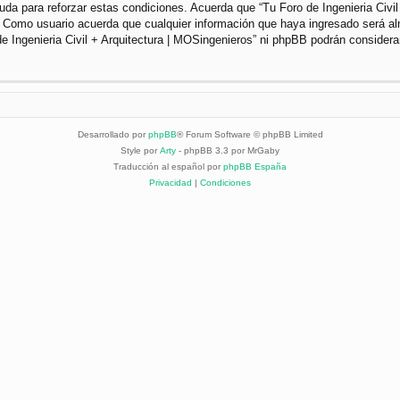
da para reforzar estas condiciones. Acuerda que “Tu Foro de Ingenieria Civil 
. Como usuario acuerda que cualquier información que haya ingresado será a
de Ingenieria Civil + Arquitectura | MOSingenieros” ni phpBB podrán considera
Desarrollado por
phpBB
® Forum Software © phpBB Limited
Style por
Arty
- phpBB 3.3 por MrGaby
Traducción al español por
phpBB España
Privacidad
|
Condiciones