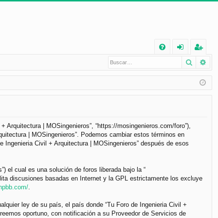
E
Buscar
Bú
FA
de
eg
Q
nt
ist
ifi
ra
ca
rs
rs
e
il + Arquitectura | MOSingenieros”, “https://mosingenieros.com/foro”),
 Arquitectura | MOSingenieros”. Podemos cambiar estos términos en
e
e Ingenieria Civil + Arquitectura | MOSingenieros” después de esos
el cual es una solución de foros liberada bajo la “
lita discusiones basadas en Internet y la GPL estrictamente los excluye
phpbb.com/
.
lquier ley de su país, el país donde “Tu Foro de Ingenieria Civil +
reemos oportuno, con notificación a su Proveedor de Servicios de