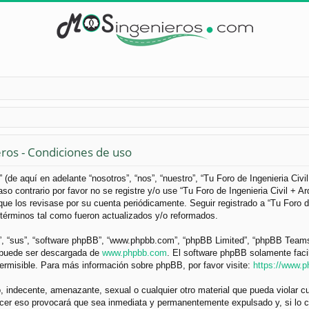
eros - Condiciones de uso
 (de aquí en adelante “nosotros”, “nos”, “nuestro”, “Tu Foro de Ingenieria Civ
so contrario por favor no se registre y/o use “Tu Foro de Ingenieria Civil +
ue los revisase por su cuenta periódicamente. Seguir registrado a “Tu Foro d
términos tal como fueron actualizados y/o reformados.
”, “sus”, “software phpBB”, “www.phpbb.com”, “phpBB Limited”, “phpBB Teams”) 
y puede ser descargada de
www.phpbb.com
. El software phpBB solamente faci
misible. Para más información sobre phpBB, por favor visite:
https://www.
 indecente, amenazante, sexual o cualquier otro material que pueda violar cua
acer eso provocará que sea inmediata y permanentemente expulsado y, si lo c