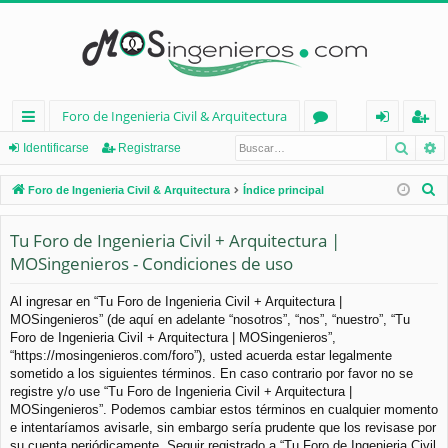
Foro de Ingenieria Civil & Arquitectura
Busca
B
nl
or
de
eg
Identificarse
Registrarse
ac
os
nt
ist
B
Foro de Ingenieria Civil & Arquitectura
Índice principal
es
ifi
ra
u
s
Tu Foro de Ingenieria Civil + Arquitectura |
rá
ca
rs
c
MOSingenieros - Condiciones de uso
pi
rs
e
a
d
e
r
Al ingresar en “Tu Foro de Ingenieria Civil + Arquitectura |
MOSingenieros” (de aquí en adelante “nosotros”, “nos”, “nuestro”, “Tu
os
Foro de Ingenieria Civil + Arquitectura | MOSingenieros”,
“https://mosingenieros.com/foro”), usted acuerda estar legalmente
sometido a los siguientes términos. En caso contrario por favor no se
registre y/o use “Tu Foro de Ingenieria Civil + Arquitectura |
MOSingenieros”. Podemos cambiar estos términos en cualquier momento
e intentaríamos avisarle, sin embargo sería prudente que los revisase por
su cuenta periódicamente. Seguir registrado a “Tu Foro de Ingenieria Civil