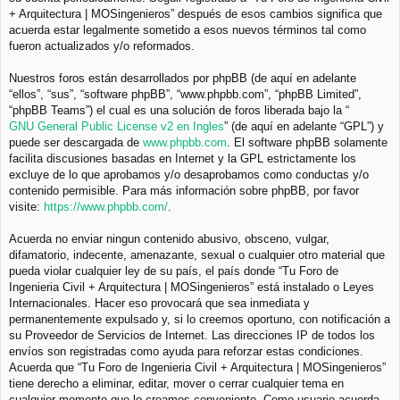
+ Arquitectura | MOSingenieros” después de esos cambios significa que
acuerda estar legalmente sometido a esos nuevos términos tal como
fueron actualizados y/o reformados.
Nuestros foros están desarrollados por phpBB (de aquí en adelante
“ellos”, “sus”, “software phpBB”, “www.phpbb.com”, “phpBB Limited”,
“phpBB Teams”) el cual es una solución de foros liberada bajo la “
GNU General Public License v2 en Ingles
” (de aquí en adelante “GPL”) y
puede ser descargada de
www.phpbb.com
. El software phpBB solamente
facilita discusiones basadas en Internet y la GPL estrictamente los
excluye de lo que aprobamos y/o desaprobamos como conductas y/o
contenido permisible. Para más información sobre phpBB, por favor
visite:
https://www.phpbb.com/
.
Acuerda no enviar ningun contenido abusivo, obsceno, vulgar,
difamatorio, indecente, amenazante, sexual o cualquier otro material que
pueda violar cualquier ley de su país, el país donde “Tu Foro de
Ingenieria Civil + Arquitectura | MOSingenieros” está instalado o Leyes
Internacionales. Hacer eso provocará que sea inmediata y
permanentemente expulsado y, si lo creemos oportuno, con notificación a
su Proveedor de Servicios de Internet. Las direcciones IP de todos los
envíos son registradas como ayuda para reforzar estas condiciones.
Acuerda que “Tu Foro de Ingenieria Civil + Arquitectura | MOSingenieros”
tiene derecho a eliminar, editar, mover o cerrar cualquier tema en
cualquier momento que lo creamos conveniente. Como usuario acuerda