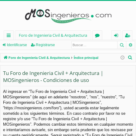
Foro de Ingenieria Civil & Arquitectura
Busca
B
nl
or
de
eg
Identificarse
Registrarse
ac
os
nt
ist
B
Foro de Ingenieria Civil & Arquitectura
Índice principal
es
ifi
ra
u
s
Tu Foro de Ingenieria Civil + Arquitectura |
rá
ca
rs
c
MOSingenieros - Condiciones de uso
pi
rs
e
a
d
e
r
Al ingresar en “Tu Foro de Ingenieria Civil + Arquitectura |
MOSingenieros” (de aquí en adelante “nosotros”, “nos”, “nuestro”, “Tu
os
Foro de Ingenieria Civil + Arquitectura | MOSingenieros”,
“https://mosingenieros.com/foro”), usted acuerda estar legalmente
sometido a los siguientes términos. En caso contrario por favor no se
registre y/o use “Tu Foro de Ingenieria Civil + Arquitectura |
MOSingenieros”. Podemos cambiar estos términos en cualquier momento
e intentaríamos avisarle, sin embargo sería prudente que los revisase por
su cuenta periódicamente. Seguir registrado a “Tu Foro de Ingenieria Civil