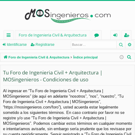
Foro de Ingenieria Civil & Arquitectura
Busca
B
nl
or
de
eg
Identificarse
Registrarse
ac
os
nt
ist
B
Foro de Ingenieria Civil & Arquitectura
Índice principal
es
ifi
ra
u
s
Tu Foro de Ingenieria Civil + Arquitectura |
rá
ca
rs
c
MOSingenieros - Condiciones de uso
pi
rs
e
a
d
e
r
Al ingresar en “Tu Foro de Ingenieria Civil + Arquitectura |
MOSingenieros” (de aquí en adelante “nosotros”, “nos”, “nuestro”, “Tu
os
Foro de Ingenieria Civil + Arquitectura | MOSingenieros”,
“https://mosingenieros.com/foro”), usted acuerda estar legalmente
sometido a los siguientes términos. En caso contrario por favor no se
registre y/o use “Tu Foro de Ingenieria Civil + Arquitectura |
MOSingenieros”. Podemos cambiar estos términos en cualquier momento
e intentaríamos avisarle, sin embargo sería prudente que los revisase por
su cuenta periódicamente. Seguir registrado a “Tu Foro de Ingenieria Civil