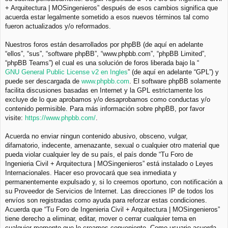
+ Arquitectura | MOSingenieros” después de esos cambios significa que
acuerda estar legalmente sometido a esos nuevos términos tal como
fueron actualizados y/o reformados.
Nuestros foros están desarrollados por phpBB (de aquí en adelante
“ellos”, “sus”, “software phpBB”, “www.phpbb.com”, “phpBB Limited”,
“phpBB Teams”) el cual es una solución de foros liberada bajo la “
GNU General Public License v2 en Ingles
” (de aquí en adelante “GPL”) y
puede ser descargada de
www.phpbb.com
. El software phpBB solamente
facilita discusiones basadas en Internet y la GPL estrictamente los
excluye de lo que aprobamos y/o desaprobamos como conductas y/o
contenido permisible. Para más información sobre phpBB, por favor
visite:
https://www.phpbb.com/
.
Acuerda no enviar ningun contenido abusivo, obsceno, vulgar,
difamatorio, indecente, amenazante, sexual o cualquier otro material que
pueda violar cualquier ley de su país, el país donde “Tu Foro de
Ingenieria Civil + Arquitectura | MOSingenieros” está instalado o Leyes
Internacionales. Hacer eso provocará que sea inmediata y
permanentemente expulsado y, si lo creemos oportuno, con notificación a
su Proveedor de Servicios de Internet. Las direcciones IP de todos los
envíos son registradas como ayuda para reforzar estas condiciones.
Acuerda que “Tu Foro de Ingenieria Civil + Arquitectura | MOSingenieros”
tiene derecho a eliminar, editar, mover o cerrar cualquier tema en
cualquier momento que lo creamos conveniente. Como usuario acuerda