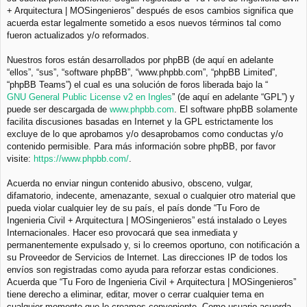
+ Arquitectura | MOSingenieros” después de esos cambios significa que
acuerda estar legalmente sometido a esos nuevos términos tal como
fueron actualizados y/o reformados.
Nuestros foros están desarrollados por phpBB (de aquí en adelante
“ellos”, “sus”, “software phpBB”, “www.phpbb.com”, “phpBB Limited”,
“phpBB Teams”) el cual es una solución de foros liberada bajo la “
GNU General Public License v2 en Ingles
” (de aquí en adelante “GPL”) y
puede ser descargada de
www.phpbb.com
. El software phpBB solamente
facilita discusiones basadas en Internet y la GPL estrictamente los
excluye de lo que aprobamos y/o desaprobamos como conductas y/o
contenido permisible. Para más información sobre phpBB, por favor
visite:
https://www.phpbb.com/
.
Acuerda no enviar ningun contenido abusivo, obsceno, vulgar,
difamatorio, indecente, amenazante, sexual o cualquier otro material que
pueda violar cualquier ley de su país, el país donde “Tu Foro de
Ingenieria Civil + Arquitectura | MOSingenieros” está instalado o Leyes
Internacionales. Hacer eso provocará que sea inmediata y
permanentemente expulsado y, si lo creemos oportuno, con notificación a
su Proveedor de Servicios de Internet. Las direcciones IP de todos los
envíos son registradas como ayuda para reforzar estas condiciones.
Acuerda que “Tu Foro de Ingenieria Civil + Arquitectura | MOSingenieros”
tiene derecho a eliminar, editar, mover o cerrar cualquier tema en
cualquier momento que lo creamos conveniente. Como usuario acuerda