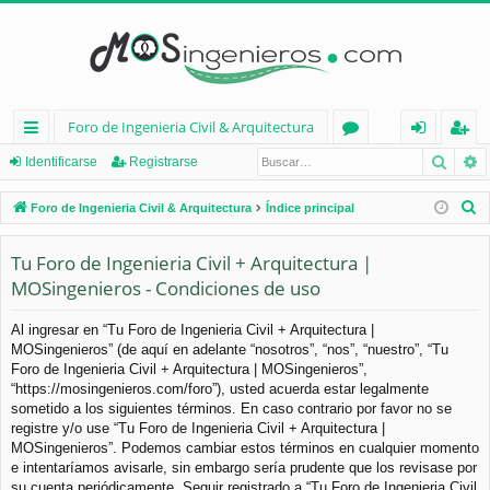
Foro de Ingenieria Civil & Arquitectura
Busca
B
nl
or
de
eg
Identificarse
Registrarse
ac
os
nt
ist
B
Foro de Ingenieria Civil & Arquitectura
Índice principal
es
ifi
ra
u
s
Tu Foro de Ingenieria Civil + Arquitectura |
rá
ca
rs
c
MOSingenieros - Condiciones de uso
pi
rs
e
a
d
e
r
Al ingresar en “Tu Foro de Ingenieria Civil + Arquitectura |
MOSingenieros” (de aquí en adelante “nosotros”, “nos”, “nuestro”, “Tu
os
Foro de Ingenieria Civil + Arquitectura | MOSingenieros”,
“https://mosingenieros.com/foro”), usted acuerda estar legalmente
sometido a los siguientes términos. En caso contrario por favor no se
registre y/o use “Tu Foro de Ingenieria Civil + Arquitectura |
MOSingenieros”. Podemos cambiar estos términos en cualquier momento
e intentaríamos avisarle, sin embargo sería prudente que los revisase por
su cuenta periódicamente. Seguir registrado a “Tu Foro de Ingenieria Civil