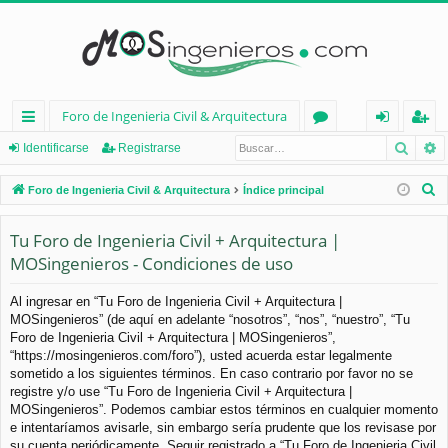
Foro de Ingenieria Civil & Arquitectura
Busca
B
nl
or
de
eg
Identificarse
Registrarse
ac
os
nt
ist
B
Foro de Ingenieria Civil & Arquitectura
Índice principal
es
ifi
ra
u
s
Tu Foro de Ingenieria Civil + Arquitectura |
rá
ca
rs
c
MOSingenieros - Condiciones de uso
pi
rs
e
a
d
e
r
Al ingresar en “Tu Foro de Ingenieria Civil + Arquitectura |
MOSingenieros” (de aquí en adelante “nosotros”, “nos”, “nuestro”, “Tu
os
Foro de Ingenieria Civil + Arquitectura | MOSingenieros”,
“https://mosingenieros.com/foro”), usted acuerda estar legalmente
sometido a los siguientes términos. En caso contrario por favor no se
registre y/o use “Tu Foro de Ingenieria Civil + Arquitectura |
MOSingenieros”. Podemos cambiar estos términos en cualquier momento
e intentaríamos avisarle, sin embargo sería prudente que los revisase por
su cuenta periódicamente. Seguir registrado a “Tu Foro de Ingenieria Civil