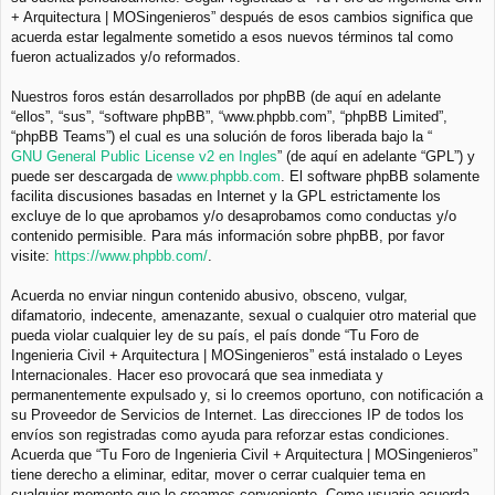
+ Arquitectura | MOSingenieros” después de esos cambios significa que
acuerda estar legalmente sometido a esos nuevos términos tal como
fueron actualizados y/o reformados.
Nuestros foros están desarrollados por phpBB (de aquí en adelante
“ellos”, “sus”, “software phpBB”, “www.phpbb.com”, “phpBB Limited”,
“phpBB Teams”) el cual es una solución de foros liberada bajo la “
GNU General Public License v2 en Ingles
” (de aquí en adelante “GPL”) y
puede ser descargada de
www.phpbb.com
. El software phpBB solamente
facilita discusiones basadas en Internet y la GPL estrictamente los
excluye de lo que aprobamos y/o desaprobamos como conductas y/o
contenido permisible. Para más información sobre phpBB, por favor
visite:
https://www.phpbb.com/
.
Acuerda no enviar ningun contenido abusivo, obsceno, vulgar,
difamatorio, indecente, amenazante, sexual o cualquier otro material que
pueda violar cualquier ley de su país, el país donde “Tu Foro de
Ingenieria Civil + Arquitectura | MOSingenieros” está instalado o Leyes
Internacionales. Hacer eso provocará que sea inmediata y
permanentemente expulsado y, si lo creemos oportuno, con notificación a
su Proveedor de Servicios de Internet. Las direcciones IP de todos los
envíos son registradas como ayuda para reforzar estas condiciones.
Acuerda que “Tu Foro de Ingenieria Civil + Arquitectura | MOSingenieros”
tiene derecho a eliminar, editar, mover o cerrar cualquier tema en
cualquier momento que lo creamos conveniente. Como usuario acuerda