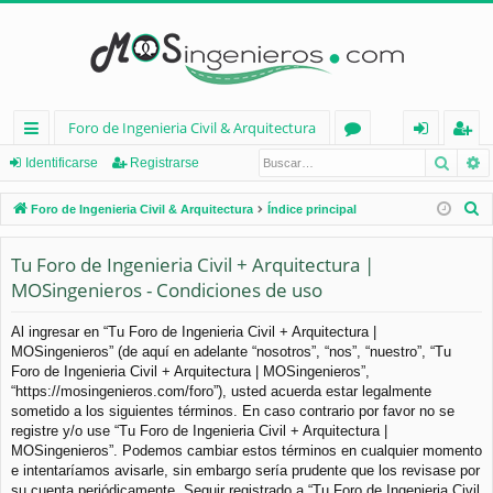
Foro de Ingenieria Civil & Arquitectura
Busca
B
nl
or
de
eg
Identificarse
Registrarse
ac
os
nt
ist
B
Foro de Ingenieria Civil & Arquitectura
Índice principal
es
ifi
ra
u
s
Tu Foro de Ingenieria Civil + Arquitectura |
rá
ca
rs
c
MOSingenieros - Condiciones de uso
pi
rs
e
a
d
e
r
Al ingresar en “Tu Foro de Ingenieria Civil + Arquitectura |
MOSingenieros” (de aquí en adelante “nosotros”, “nos”, “nuestro”, “Tu
os
Foro de Ingenieria Civil + Arquitectura | MOSingenieros”,
“https://mosingenieros.com/foro”), usted acuerda estar legalmente
sometido a los siguientes términos. En caso contrario por favor no se
registre y/o use “Tu Foro de Ingenieria Civil + Arquitectura |
MOSingenieros”. Podemos cambiar estos términos en cualquier momento
e intentaríamos avisarle, sin embargo sería prudente que los revisase por
su cuenta periódicamente. Seguir registrado a “Tu Foro de Ingenieria Civil