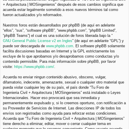
+ Arquitectura | MOSingenieros” después de esos cambios significa que
acuerda estar legalmente sometido a esos nuevos términos tal como
fueron actualizados y/o reformados.
Nuestros foros están desarrollados por phpBB (de aquí en adelante
“ellos”, “sus”, “software phpBB”, “www.phpbb.com”, “phpBB Limited”,
“phpBB Teams”) el cual es una solución de foros liberada bajo la “
GNU General Public License v2 en Ingles
” (de aquí en adelante “GPL”) y
puede ser descargada de
www.phpbb.com
. El software phpBB solamente
facilita discusiones basadas en Internet y la GPL estrictamente los
excluye de lo que aprobamos y/o desaprobamos como conductas y/o
contenido permisible. Para más información sobre phpBB, por favor
visite:
https://www.phpbb.com/
.
Acuerda no enviar ningun contenido abusivo, obsceno, vulgar,
difamatorio, indecente, amenazante, sexual o cualquier otro material que
pueda violar cualquier ley de su país, el país donde “Tu Foro de
Ingenieria Civil + Arquitectura | MOSingenieros” está instalado o Leyes
Internacionales. Hacer eso provocará que sea inmediata y
permanentemente expulsado y, si lo creemos oportuno, con notificación a
su Proveedor de Servicios de Internet. Las direcciones IP de todos los
envíos son registradas como ayuda para reforzar estas condiciones.
Acuerda que “Tu Foro de Ingenieria Civil + Arquitectura | MOSingenieros”
tiene derecho a eliminar, editar, mover o cerrar cualquier tema en
cualquier momento que lo creamos conveniente. Como usuario acuerda