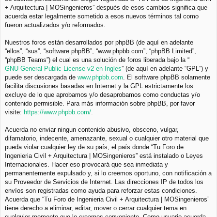
+ Arquitectura | MOSingenieros” después de esos cambios significa que
acuerda estar legalmente sometido a esos nuevos términos tal como
fueron actualizados y/o reformados.
Nuestros foros están desarrollados por phpBB (de aquí en adelante
“ellos”, “sus”, “software phpBB”, “www.phpbb.com”, “phpBB Limited”,
“phpBB Teams”) el cual es una solución de foros liberada bajo la “
GNU General Public License v2 en Ingles
” (de aquí en adelante “GPL”) y
puede ser descargada de
www.phpbb.com
. El software phpBB solamente
facilita discusiones basadas en Internet y la GPL estrictamente los
excluye de lo que aprobamos y/o desaprobamos como conductas y/o
contenido permisible. Para más información sobre phpBB, por favor
visite:
https://www.phpbb.com/
.
Acuerda no enviar ningun contenido abusivo, obsceno, vulgar,
difamatorio, indecente, amenazante, sexual o cualquier otro material que
pueda violar cualquier ley de su país, el país donde “Tu Foro de
Ingenieria Civil + Arquitectura | MOSingenieros” está instalado o Leyes
Internacionales. Hacer eso provocará que sea inmediata y
permanentemente expulsado y, si lo creemos oportuno, con notificación a
su Proveedor de Servicios de Internet. Las direcciones IP de todos los
envíos son registradas como ayuda para reforzar estas condiciones.
Acuerda que “Tu Foro de Ingenieria Civil + Arquitectura | MOSingenieros”
tiene derecho a eliminar, editar, mover o cerrar cualquier tema en
cualquier momento que lo creamos conveniente. Como usuario acuerda