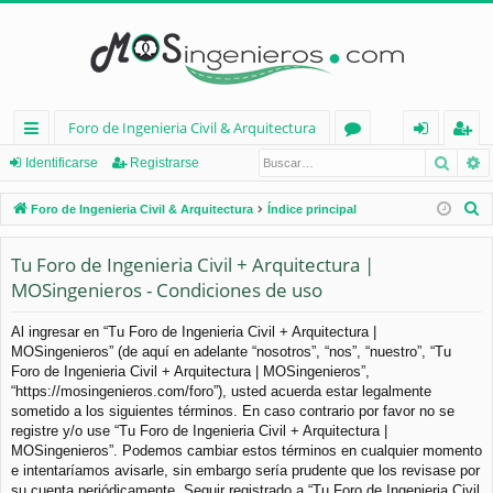
Foro de Ingenieria Civil & Arquitectura
Busca
B
nl
or
de
eg
Identificarse
Registrarse
ac
os
nt
ist
B
Foro de Ingenieria Civil & Arquitectura
Índice principal
es
ifi
ra
u
s
Tu Foro de Ingenieria Civil + Arquitectura |
rá
ca
rs
c
MOSingenieros - Condiciones de uso
pi
rs
e
a
d
e
r
Al ingresar en “Tu Foro de Ingenieria Civil + Arquitectura |
MOSingenieros” (de aquí en adelante “nosotros”, “nos”, “nuestro”, “Tu
os
Foro de Ingenieria Civil + Arquitectura | MOSingenieros”,
“https://mosingenieros.com/foro”), usted acuerda estar legalmente
sometido a los siguientes términos. En caso contrario por favor no se
registre y/o use “Tu Foro de Ingenieria Civil + Arquitectura |
MOSingenieros”. Podemos cambiar estos términos en cualquier momento
e intentaríamos avisarle, sin embargo sería prudente que los revisase por
su cuenta periódicamente. Seguir registrado a “Tu Foro de Ingenieria Civil