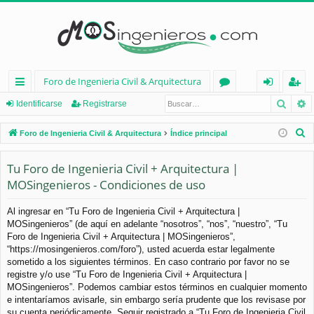
Foro de Ingenieria Civil & Arquitectura
Busca
B
nl
or
de
eg
Identificarse
Registrarse
ac
os
nt
ist
B
Foro de Ingenieria Civil & Arquitectura
Índice principal
es
ifi
ra
u
s
Tu Foro de Ingenieria Civil + Arquitectura |
rá
ca
rs
c
MOSingenieros - Condiciones de uso
pi
rs
e
a
d
e
r
Al ingresar en “Tu Foro de Ingenieria Civil + Arquitectura |
MOSingenieros” (de aquí en adelante “nosotros”, “nos”, “nuestro”, “Tu
os
Foro de Ingenieria Civil + Arquitectura | MOSingenieros”,
“https://mosingenieros.com/foro”), usted acuerda estar legalmente
sometido a los siguientes términos. En caso contrario por favor no se
registre y/o use “Tu Foro de Ingenieria Civil + Arquitectura |
MOSingenieros”. Podemos cambiar estos términos en cualquier momento
e intentaríamos avisarle, sin embargo sería prudente que los revisase por
su cuenta periódicamente. Seguir registrado a “Tu Foro de Ingenieria Civil