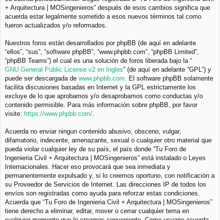
+ Arquitectura | MOSingenieros” después de esos cambios significa que
acuerda estar legalmente sometido a esos nuevos términos tal como
fueron actualizados y/o reformados.
Nuestros foros están desarrollados por phpBB (de aquí en adelante
“ellos”, “sus”, “software phpBB”, “www.phpbb.com”, “phpBB Limited”,
“phpBB Teams”) el cual es una solución de foros liberada bajo la “
GNU General Public License v2 en Ingles
” (de aquí en adelante “GPL”) y
puede ser descargada de
www.phpbb.com
. El software phpBB solamente
facilita discusiones basadas en Internet y la GPL estrictamente los
excluye de lo que aprobamos y/o desaprobamos como conductas y/o
contenido permisible. Para más información sobre phpBB, por favor
visite:
https://www.phpbb.com/
.
Acuerda no enviar ningun contenido abusivo, obsceno, vulgar,
difamatorio, indecente, amenazante, sexual o cualquier otro material que
pueda violar cualquier ley de su país, el país donde “Tu Foro de
Ingenieria Civil + Arquitectura | MOSingenieros” está instalado o Leyes
Internacionales. Hacer eso provocará que sea inmediata y
permanentemente expulsado y, si lo creemos oportuno, con notificación a
su Proveedor de Servicios de Internet. Las direcciones IP de todos los
envíos son registradas como ayuda para reforzar estas condiciones.
Acuerda que “Tu Foro de Ingenieria Civil + Arquitectura | MOSingenieros”
tiene derecho a eliminar, editar, mover o cerrar cualquier tema en
cualquier momento que lo creamos conveniente. Como usuario acuerda