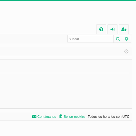
E
Buscar
Bú
FA
de
eg
Q
nt
ist
ifi
ra
ca
rs
rs
e
e
Contáctanos
Borrar cookies
Todos los horarios son
UTC