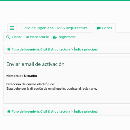
Foro de Ingenieria Civil & Arquitectura
Foros
nl
Buscar
Identificarse
Registrarse
ac
Foro de Ingenieria Civil & Arquitectura
Índice principal
es
Enviar email de activación
rá
pi
Nombre de Usuario:
d
Dirección de correo electrónico:
Esta debe ser la dirección de email que introdujiste al registrarte.
os
Foro de Ingenieria Civil & Arquitectura
Índice principal