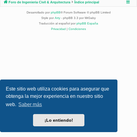
Foro de Ingenieria Civil & Arquitectura
Índice principal
Desarrollado por
phpBB
® Forum Software © phpBB Limited
Style por
Arty
- phpBB 3.3 por MrGaby
Traducción al español por
phpBB España
Privacidad
|
Condiciones
Este sitio web utiliza cookies para asegurar que
obtenga la mejor experiencia en nuestro sitio
web.
Saber más
¡Lo entiendo!