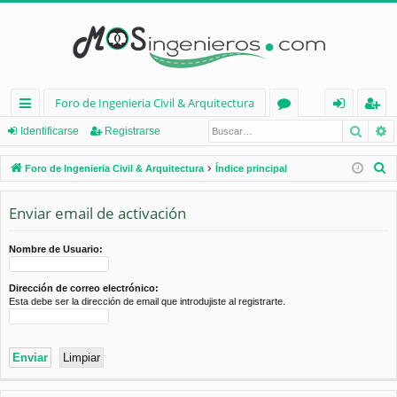
Foro de Ingenieria Civil & Arquitectura
Busca
B
nl
or
de
eg
Identificarse
Registrarse
ac
os
nt
ist
B
Foro de Ingenieria Civil & Arquitectura
Índice principal
es
ifi
ra
u
s
Enviar email de activación
rá
ca
rs
c
pi
rs
e
a
Nombre de Usuario:
d
e
r
Dirección de correo electrónico:
os
Esta debe ser la dirección de email que introdujiste al registrarte.