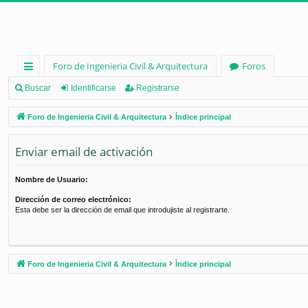
Foro de Ingenieria Civil & Arquitectura
Foros
nl
Buscar
Identificarse
Registrarse
ac
Foro de Ingenieria Civil & Arquitectura
Índice principal
es
Enviar email de activación
rá
pi
Nombre de Usuario:
d
Dirección de correo electrónico:
Esta debe ser la dirección de email que introdujiste al registrarte.
os
Foro de Ingenieria Civil & Arquitectura
Índice principal