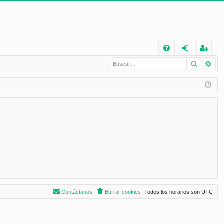
E
Buscar
Bú
FA
de
eg
Q
nt
ist
ifi
ra
ca
rs
rs
e
e
Contáctanos
Borrar cookies
Todos los horarios son
UTC