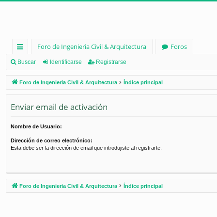
Foro de Ingenieria Civil & Arquitectura
Foros
nl
Buscar
Identificarse
Registrarse
ac
Foro de Ingenieria Civil & Arquitectura
Índice principal
es
Enviar email de activación
rá
pi
Nombre de Usuario:
d
Dirección de correo electrónico:
Esta debe ser la dirección de email que introdujiste al registrarte.
os
Foro de Ingenieria Civil & Arquitectura
Índice principal