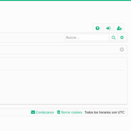
E
Buscar
Bú
FA
de
eg
Q
nt
ist
ifi
ra
ca
rs
rs
e
e
Contáctanos
Borrar cookies
Todos los horarios son
UTC