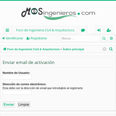
Foro de Ingenieria Civil & Arquitectura
Busca
B
nl
or
de
eg
Identificarse
Registrarse
ac
os
nt
ist
B
Foro de Ingenieria Civil & Arquitectura
Índice principal
es
ifi
ra
u
s
Enviar email de activación
rá
ca
rs
c
pi
rs
e
a
Nombre de Usuario:
d
e
r
Dirección de correo electrónico:
os
Esta debe ser la dirección de email que introdujiste al registrarte.