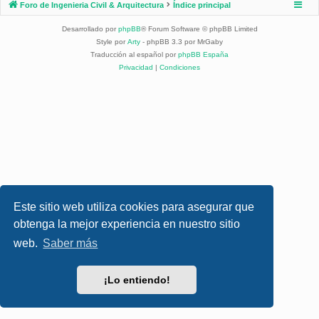
Foro de Ingenieria Civil & Arquitectura
Índice principal
Desarrollado por
phpBB
® Forum Software © phpBB Limited
Style por
Arty
- phpBB 3.3 por MrGaby
Traducción al español por
phpBB España
Privacidad
|
Condiciones
Este sitio web utiliza cookies para asegurar que
obtenga la mejor experiencia en nuestro sitio
web.
Saber más
¡Lo entiendo!