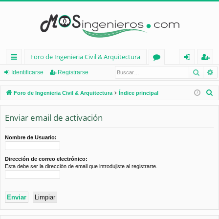
Foro de Ingenieria Civil & Arquitectura
Busca
B
nl
or
de
eg
Identificarse
Registrarse
ac
os
nt
ist
B
Foro de Ingenieria Civil & Arquitectura
Índice principal
es
ifi
ra
u
s
Enviar email de activación
rá
ca
rs
c
pi
rs
e
a
Nombre de Usuario:
d
e
r
Dirección de correo electrónico:
os
Esta debe ser la dirección de email que introdujiste al registrarte.