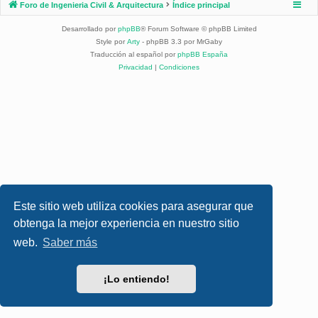
Foro de Ingenieria Civil & Arquitectura
Índice principal
Desarrollado por
phpBB
® Forum Software © phpBB Limited
Style por
Arty
- phpBB 3.3 por MrGaby
Traducción al español por
phpBB España
Privacidad
|
Condiciones
Este sitio web utiliza cookies para asegurar que
obtenga la mejor experiencia en nuestro sitio
web.
Saber más
¡Lo entiendo!