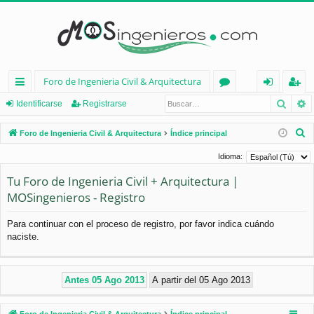
Foro de Ingenieria Civil & Arquitectura
Busca
B
nl
or
de
eg
Identificarse
Registrarse
ac
os
nt
ist
B
Foro de Ingenieria Civil & Arquitectura
Índice principal
es
ifi
ra
u
Idioma:
s
rá
ca
rs
Tu Foro de Ingenieria Civil + Arquitectura |
c
pi
rs
e
MOSingenieros - Registro
a
d
e
r
Para continuar con el proceso de registro, por favor indica cuándo
os
naciste.
Foro de Ingenieria Civil & Arquitectura
Índice principal