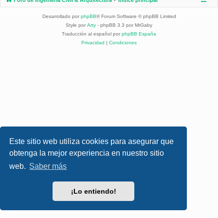
Desarrollado por
phpBB
® Forum Software © phpBB Limited
Style por
Arty
- phpBB 3.3 por MrGaby
Traducción al español por
phpBB España
Privacidad
|
Condiciones
Este sitio web utiliza cookies para asegurar que
obtenga la mejor experiencia en nuestro sitio
web.
Saber más
¡Lo entiendo!