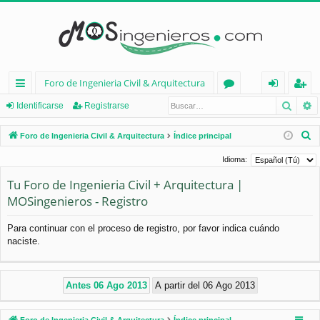
Foro de Ingenieria Civil & Arquitectura
Busca
B
nl
or
de
eg
Identificarse
Registrarse
ac
os
nt
ist
B
Foro de Ingenieria Civil & Arquitectura
Índice principal
es
ifi
ra
u
Idioma:
s
rá
ca
rs
Tu Foro de Ingenieria Civil + Arquitectura |
c
pi
rs
e
MOSingenieros - Registro
a
d
e
r
Para continuar con el proceso de registro, por favor indica cuándo
os
naciste.
Foro de Ingenieria Civil & Arquitectura
Índice principal