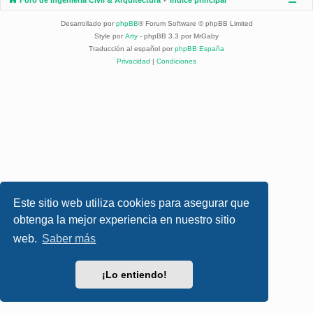
Desarrollado por
phpBB
® Forum Software © phpBB Limited
Style por
Arty
- phpBB 3.3 por MrGaby
Traducción al español por
phpBB España
Privacidad
|
Condiciones
Este sitio web utiliza cookies para asegurar que
obtenga la mejor experiencia en nuestro sitio
web.
Saber más
¡Lo entiendo!