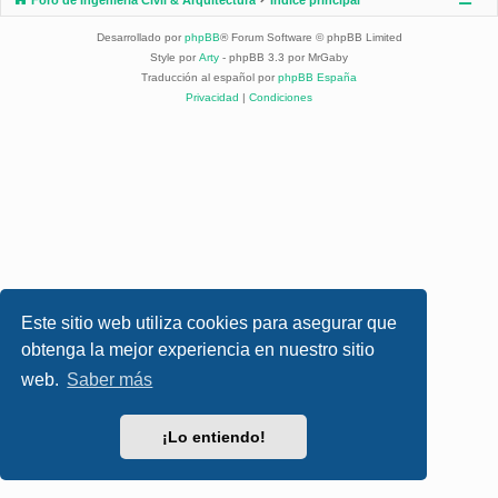
Desarrollado por
phpBB
® Forum Software © phpBB Limited
Style por
Arty
- phpBB 3.3 por MrGaby
Traducción al español por
phpBB España
Privacidad
|
Condiciones
Este sitio web utiliza cookies para asegurar que
obtenga la mejor experiencia en nuestro sitio
web.
Saber más
¡Lo entiendo!