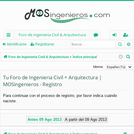
Foro de Ingenieria Civil & Arquitectura
Busca
B
nl
or
de
eg
Identificarse
Registrarse
ac
os
nt
ist
B
Foro de Ingenieria Civil & Arquitectura
Índice principal
es
ifi
ra
u
Idioma:
s
rá
ca
rs
Tu Foro de Ingenieria Civil + Arquitectura |
c
pi
rs
e
MOSingenieros - Registro
a
d
e
r
Para continuar con el proceso de registro, por favor indica cuándo
os
naciste.
Foro de Ingenieria Civil & Arquitectura
Índice principal