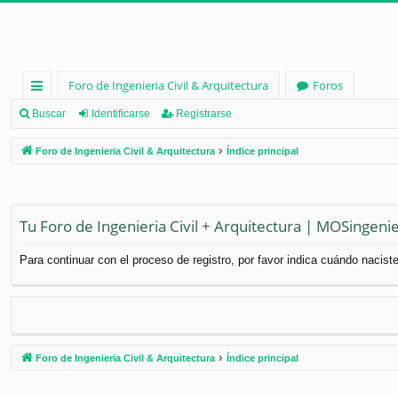
Foro de Ingenieria Civil & Arquitectura
Foros
nl
Buscar
Identificarse
Registrarse
ac
Foro de Ingenieria Civil & Arquitectura
Índice principal
es
rá
pi
Tu Foro de Ingenieria Civil + Arquitectura | MOSingenie
d
Para continuar con el proceso de registro, por favor indica cuándo naciste
os
Foro de Ingenieria Civil & Arquitectura
Índice principal