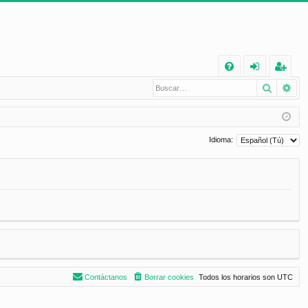
E
Buscar
Bú
FA
de
eg
Q
nt
ist
ifi
ra
Idioma:
ca
rs
rs
e
e
Contáctanos
Borrar cookies
Todos los horarios son
UTC