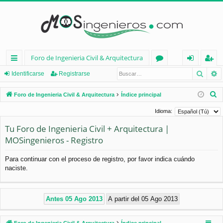
Foro de Ingenieria Civil & Arquitectura
Busca
B
nl
or
de
eg
Identificarse
Registrarse
ac
os
nt
ist
B
Foro de Ingenieria Civil & Arquitectura
Índice principal
es
ifi
ra
u
Idioma:
s
rá
ca
rs
Tu Foro de Ingenieria Civil + Arquitectura |
c
pi
rs
e
MOSingenieros - Registro
a
d
e
r
Para continuar con el proceso de registro, por favor indica cuándo
os
naciste.
Foro de Ingenieria Civil & Arquitectura
Índice principal