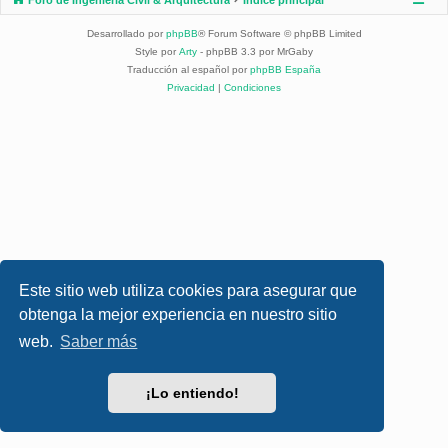
Desarrollado por
phpBB
® Forum Software © phpBB Limited
Style por
Arty
- phpBB 3.3 por MrGaby
Traducción al español por
phpBB España
Privacidad
|
Condiciones
Este sitio web utiliza cookies para asegurar que
obtenga la mejor experiencia en nuestro sitio
web.
Saber más
¡Lo entiendo!