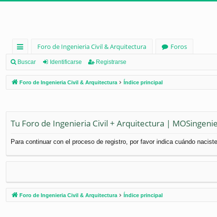
Foro de Ingenieria Civil & Arquitectura
Foros
nl
Buscar
Identificarse
Registrarse
ac
Foro de Ingenieria Civil & Arquitectura
Índice principal
es
rá
pi
Tu Foro de Ingenieria Civil + Arquitectura | MOSingenie
d
Para continuar con el proceso de registro, por favor indica cuándo naciste
os
Foro de Ingenieria Civil & Arquitectura
Índice principal