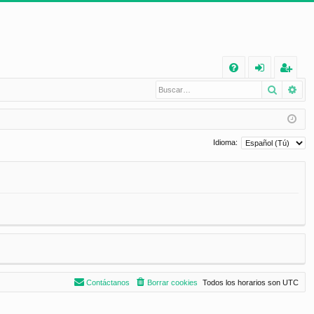
E
Buscar
Bú
FA
de
eg
Q
nt
ist
ifi
ra
Idioma:
ca
rs
rs
e
e
Contáctanos
Borrar cookies
Todos los horarios son
UTC