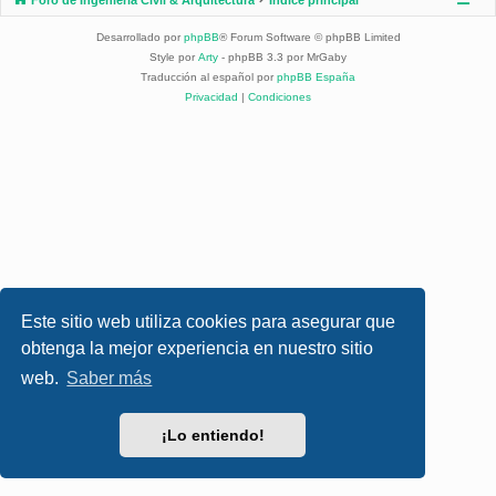
Desarrollado por
phpBB
® Forum Software © phpBB Limited
Style por
Arty
- phpBB 3.3 por MrGaby
Traducción al español por
phpBB España
Privacidad
|
Condiciones
Este sitio web utiliza cookies para asegurar que
obtenga la mejor experiencia en nuestro sitio
web.
Saber más
¡Lo entiendo!