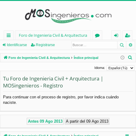
Foro de Ingenieria Civil & Arquitectura
Busca
B
nl
or
de
eg
Identificarse
Registrarse
ac
os
nt
ist
B
Foro de Ingenieria Civil & Arquitectura
Índice principal
es
ifi
ra
u
Idioma:
s
rá
ca
rs
Tu Foro de Ingenieria Civil + Arquitectura |
c
pi
rs
e
MOSingenieros - Registro
a
d
e
r
Para continuar con el proceso de registro, por favor indica cuándo
os
naciste.
Foro de Ingenieria Civil & Arquitectura
Índice principal