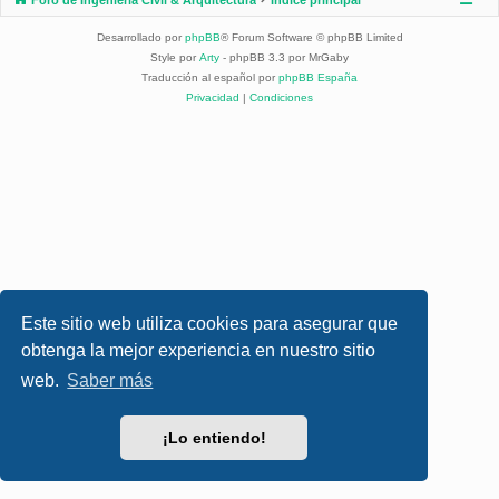
Desarrollado por
phpBB
® Forum Software © phpBB Limited
Style por
Arty
- phpBB 3.3 por MrGaby
Traducción al español por
phpBB España
Privacidad
|
Condiciones
Este sitio web utiliza cookies para asegurar que
obtenga la mejor experiencia en nuestro sitio
web.
Saber más
¡Lo entiendo!