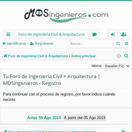
Foro de Ingenieria Civil & Arquitectura
Busca
B
nl
or
de
eg
Identificarse
Registrarse
ac
os
nt
ist
B
Foro de Ingenieria Civil & Arquitectura
Índice principal
es
ifi
ra
u
Idioma:
s
rá
ca
rs
Tu Foro de Ingenieria Civil + Arquitectura |
c
pi
rs
e
MOSingenieros - Registro
a
d
e
r
Para continuar con el proceso de registro, por favor indica cuándo
os
naciste.
Foro de Ingenieria Civil & Arquitectura
Índice principal