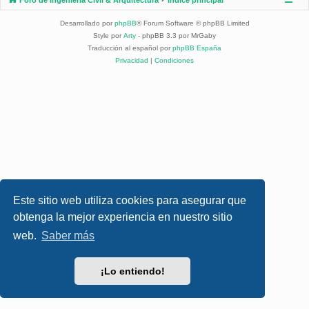
Desarrollado por
phpBB
® Forum Software © phpBB Limited
Style por
Arty
- phpBB 3.3 por MrGaby
Traducción al español por
phpBB España
Privacidad
|
Condiciones
Este sitio web utiliza cookies para asegurar que
obtenga la mejor experiencia en nuestro sitio
web.
Saber más
¡Lo entiendo!