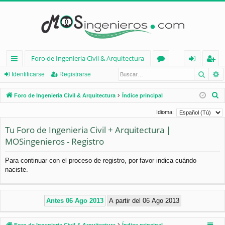
Foro de Ingenieria Civil & Arquitectura
Busca
B
nl
or
de
eg
Identificarse
Registrarse
ac
os
nt
ist
B
Foro de Ingenieria Civil & Arquitectura
Índice principal
es
ifi
ra
u
Idioma:
s
rá
ca
rs
Tu Foro de Ingenieria Civil + Arquitectura |
c
pi
rs
e
MOSingenieros - Registro
a
d
e
r
Para continuar con el proceso de registro, por favor indica cuándo
os
naciste.
Foro de Ingenieria Civil & Arquitectura
Índice principal