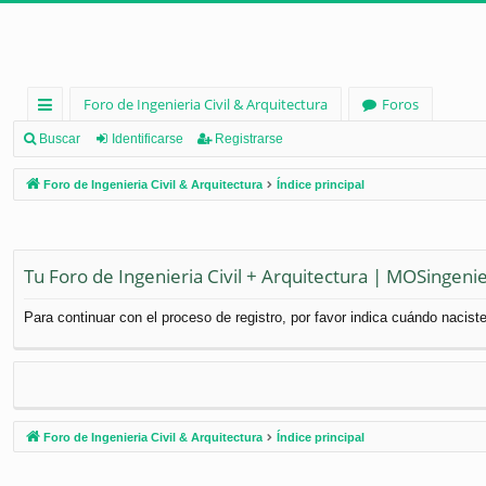
Foro de Ingenieria Civil & Arquitectura
Foros
nl
Buscar
Identificarse
Registrarse
ac
Foro de Ingenieria Civil & Arquitectura
Índice principal
es
rá
pi
Tu Foro de Ingenieria Civil + Arquitectura | MOSingenie
d
Para continuar con el proceso de registro, por favor indica cuándo naciste
os
Foro de Ingenieria Civil & Arquitectura
Índice principal