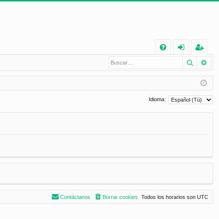
E
Buscar
Bú
FA
de
eg
Q
nt
ist
ifi
ra
Idioma:
ca
rs
rs
e
e
Contáctanos
Borrar cookies
Todos los horarios son
UTC