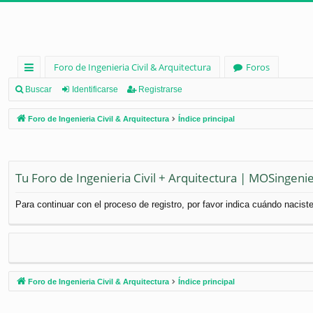
Foro de Ingenieria Civil & Arquitectura
Foros
nl
Buscar
Identificarse
Registrarse
ac
Foro de Ingenieria Civil & Arquitectura
Índice principal
es
rá
pi
Tu Foro de Ingenieria Civil + Arquitectura | MOSingenie
d
Para continuar con el proceso de registro, por favor indica cuándo naciste
os
Foro de Ingenieria Civil & Arquitectura
Índice principal