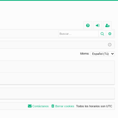
E
Buscar
Bú
FA
de
eg
Q
nt
ist
ifi
ra
Idioma:
ca
rs
rs
e
e
Contáctanos
Borrar cookies
Todos los horarios son
UTC