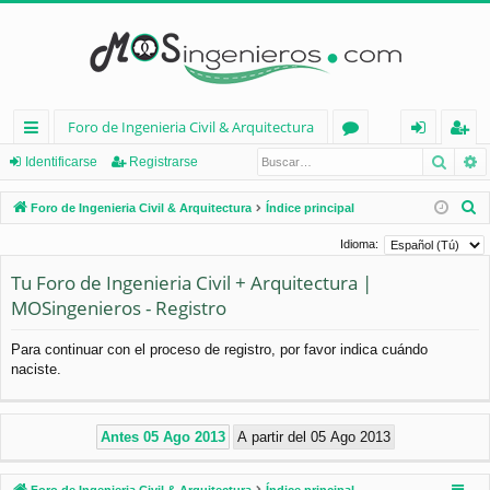
Foro de Ingenieria Civil & Arquitectura
Busca
B
nl
or
de
eg
Identificarse
Registrarse
ac
os
nt
ist
B
Foro de Ingenieria Civil & Arquitectura
Índice principal
es
ifi
ra
u
Idioma:
s
rá
ca
rs
Tu Foro de Ingenieria Civil + Arquitectura |
c
pi
rs
e
MOSingenieros - Registro
a
d
e
r
Para continuar con el proceso de registro, por favor indica cuándo
os
naciste.
Foro de Ingenieria Civil & Arquitectura
Índice principal