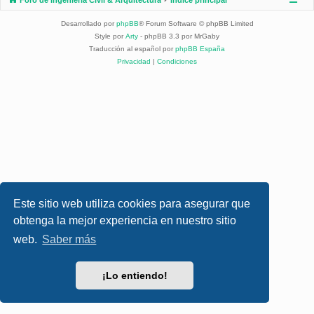
Desarrollado por
phpBB
® Forum Software © phpBB Limited
Style por
Arty
- phpBB 3.3 por MrGaby
Traducción al español por
phpBB España
Privacidad
|
Condiciones
Este sitio web utiliza cookies para asegurar que
obtenga la mejor experiencia en nuestro sitio
web.
Saber más
¡Lo entiendo!