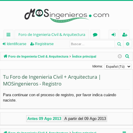
Foro de Ingenieria Civil & Arquitectura
Busca
B
nl
or
de
eg
Identificarse
Registrarse
ac
os
nt
ist
B
Foro de Ingenieria Civil & Arquitectura
Índice principal
es
ifi
ra
u
Idioma:
s
rá
ca
rs
Tu Foro de Ingenieria Civil + Arquitectura |
c
pi
rs
e
MOSingenieros - Registro
a
d
e
r
Para continuar con el proceso de registro, por favor indica cuándo
os
naciste.
Foro de Ingenieria Civil & Arquitectura
Índice principal