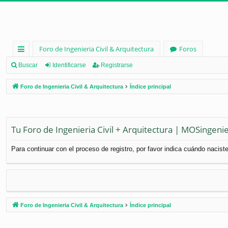
Foro de Ingenieria Civil & Arquitectura
Foros
nl
Buscar
Identificarse
Registrarse
ac
Foro de Ingenieria Civil & Arquitectura
Índice principal
es
rá
pi
Tu Foro de Ingenieria Civil + Arquitectura | MOSingenie
d
Para continuar con el proceso de registro, por favor indica cuándo naciste
os
Foro de Ingenieria Civil & Arquitectura
Índice principal