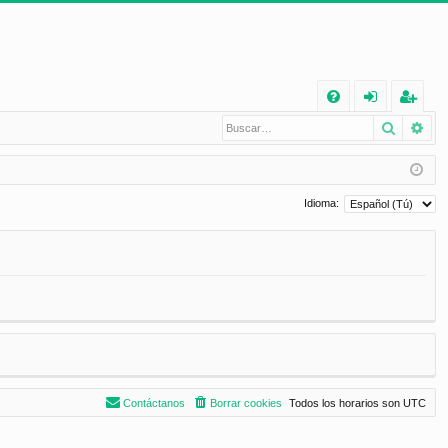
E
Buscar
Bú
FA
de
eg
Q
nt
ist
ifi
ra
Idioma:
ca
rs
rs
e
e
Contáctanos
Borrar cookies
Todos los horarios son
UTC