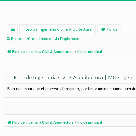
Foro de Ingenieria Civil & Arquitectura
Foros
nl
Buscar
Identificarse
Registrarse
ac
Foro de Ingenieria Civil & Arquitectura
Índice principal
es
rá
pi
Tu Foro de Ingenieria Civil + Arquitectura | MOSingenie
d
Para continuar con el proceso de registro, por favor indica cuándo naciste
os
Foro de Ingenieria Civil & Arquitectura
Índice principal