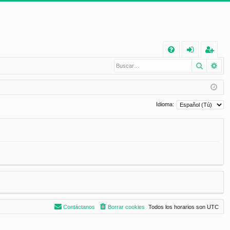
E
Buscar
Bú
FA
de
eg
Q
nt
ist
ifi
ra
Idioma:
ca
rs
rs
e
e
Contáctanos
Borrar cookies
Todos los horarios son
UTC