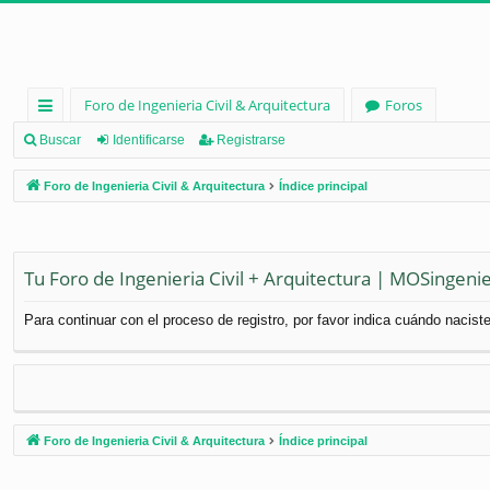
Foro de Ingenieria Civil & Arquitectura
Foros
nl
Buscar
Identificarse
Registrarse
ac
Foro de Ingenieria Civil & Arquitectura
Índice principal
es
rá
pi
Tu Foro de Ingenieria Civil + Arquitectura | MOSingenie
d
Para continuar con el proceso de registro, por favor indica cuándo naciste
os
Foro de Ingenieria Civil & Arquitectura
Índice principal