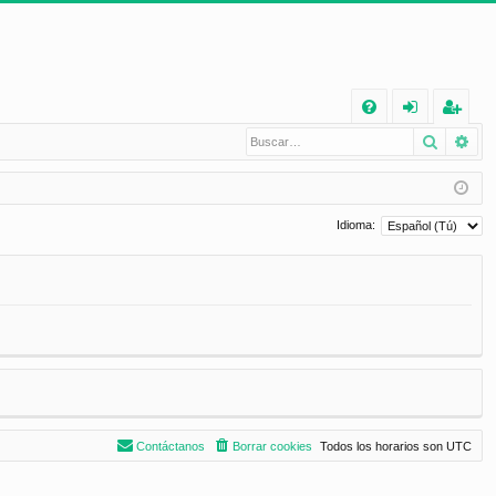
E
Buscar
Bú
FA
de
eg
Q
nt
ist
ifi
ra
Idioma:
ca
rs
rs
e
e
Contáctanos
Borrar cookies
Todos los horarios son
UTC