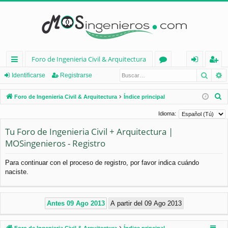
Foro de Ingenieria Civil & Arquitectura
Busca
B
nl
or
de
eg
Identificarse
Registrarse
ac
os
nt
ist
B
Foro de Ingenieria Civil & Arquitectura
Índice principal
es
ifi
ra
u
Idioma:
s
rá
ca
rs
Tu Foro de Ingenieria Civil + Arquitectura |
c
pi
rs
e
MOSingenieros - Registro
a
d
e
r
Para continuar con el proceso de registro, por favor indica cuándo
os
naciste.
Foro de Ingenieria Civil & Arquitectura
Índice principal