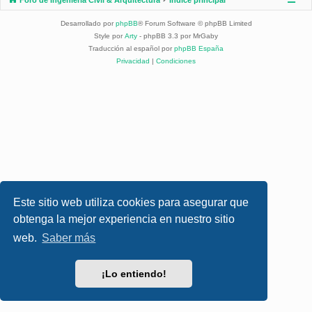
Desarrollado por
phpBB
® Forum Software © phpBB Limited
Style por
Arty
- phpBB 3.3 por MrGaby
Traducción al español por
phpBB España
Privacidad
|
Condiciones
Este sitio web utiliza cookies para asegurar que
obtenga la mejor experiencia en nuestro sitio
web.
Saber más
¡Lo entiendo!