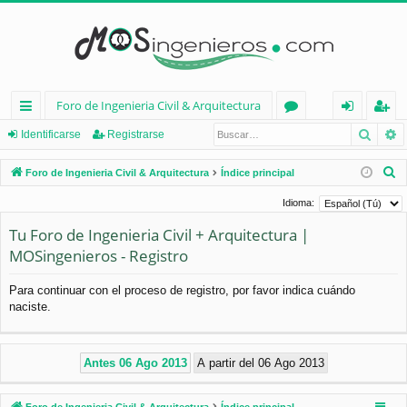
Foro de Ingenieria Civil & Arquitectura
Busca
B
nl
or
de
eg
Identificarse
Registrarse
ac
os
nt
ist
B
Foro de Ingenieria Civil & Arquitectura
Índice principal
es
ifi
ra
u
Idioma:
s
rá
ca
rs
Tu Foro de Ingenieria Civil + Arquitectura |
c
pi
rs
e
MOSingenieros - Registro
a
d
e
r
Para continuar con el proceso de registro, por favor indica cuándo
os
naciste.
Foro de Ingenieria Civil & Arquitectura
Índice principal