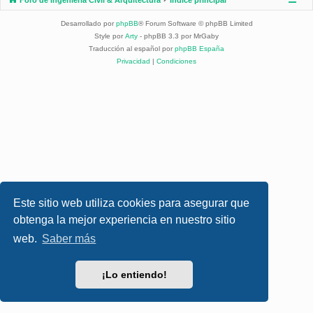
Desarrollado por
phpBB
® Forum Software © phpBB Limited
Style por
Arty
- phpBB 3.3 por MrGaby
Traducción al español por
phpBB España
Privacidad
|
Condiciones
Este sitio web utiliza cookies para asegurar que
obtenga la mejor experiencia en nuestro sitio
web.
Saber más
¡Lo entiendo!