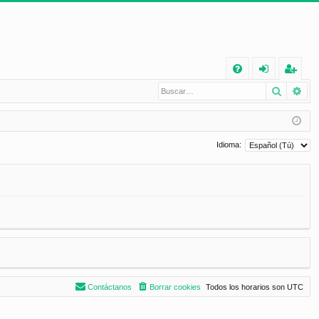
E
Buscar
Bú
FA
de
eg
Q
nt
ist
ifi
ra
Idioma:
ca
rs
rs
e
e
Contáctanos
Borrar cookies
Todos los horarios son
UTC