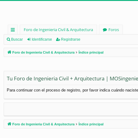
Foro de Ingenieria Civil & Arquitectura
Foros
nl
Buscar
Identificarse
Registrarse
ac
Foro de Ingenieria Civil & Arquitectura
Índice principal
es
rá
pi
Tu Foro de Ingenieria Civil + Arquitectura | MOSingenie
d
Para continuar con el proceso de registro, por favor indica cuándo naciste
os
Foro de Ingenieria Civil & Arquitectura
Índice principal