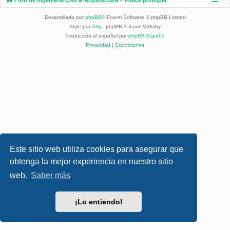
Desarrollado por
phpBB
® Forum Software © phpBB Limited
Style por
Arty
- phpBB 3.3 por MrGaby
Traducción al español por
phpBB España
Privacidad
|
Condiciones
Este sitio web utiliza cookies para asegurar que
obtenga la mejor experiencia en nuestro sitio
web.
Saber más
¡Lo entiendo!