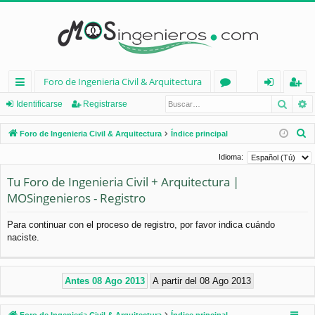
Foro de Ingenieria Civil & Arquitectura
Busca
B
nl
or
de
eg
Identificarse
Registrarse
ac
os
nt
ist
B
Foro de Ingenieria Civil & Arquitectura
Índice principal
es
ifi
ra
u
Idioma:
s
rá
ca
rs
Tu Foro de Ingenieria Civil + Arquitectura |
c
pi
rs
e
MOSingenieros - Registro
a
d
e
r
Para continuar con el proceso de registro, por favor indica cuándo
os
naciste.
Foro de Ingenieria Civil & Arquitectura
Índice principal