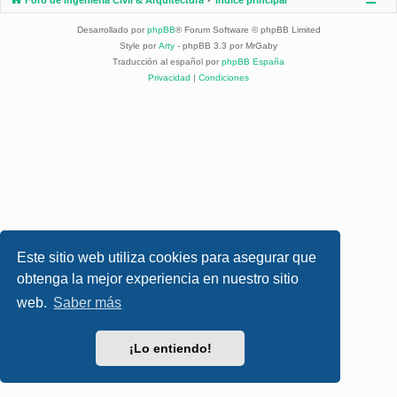
Desarrollado por
phpBB
® Forum Software © phpBB Limited
Style por
Arty
- phpBB 3.3 por MrGaby
Traducción al español por
phpBB España
Privacidad
|
Condiciones
Este sitio web utiliza cookies para asegurar que
obtenga la mejor experiencia en nuestro sitio
web.
Saber más
¡Lo entiendo!