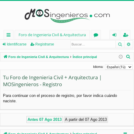
Foro de Ingenieria Civil & Arquitectura
Busca
B
nl
or
de
eg
Identificarse
Registrarse
ac
os
nt
ist
B
Foro de Ingenieria Civil & Arquitectura
Índice principal
es
ifi
ra
u
Idioma:
s
rá
ca
rs
Tu Foro de Ingenieria Civil + Arquitectura |
c
pi
rs
e
MOSingenieros - Registro
a
d
e
r
Para continuar con el proceso de registro, por favor indica cuándo
os
naciste.
Foro de Ingenieria Civil & Arquitectura
Índice principal