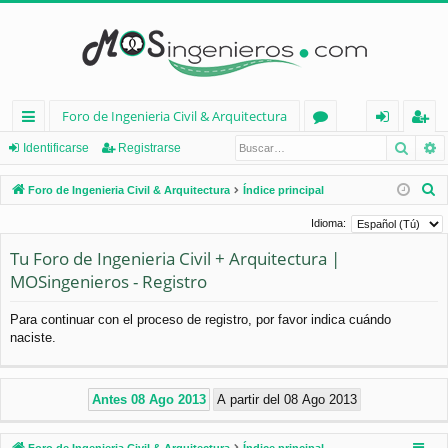
Foro de Ingenieria Civil & Arquitectura
Busca
B
nl
or
de
eg
Identificarse
Registrarse
ac
os
nt
ist
B
Foro de Ingenieria Civil & Arquitectura
Índice principal
es
ifi
ra
u
Idioma:
s
rá
ca
rs
Tu Foro de Ingenieria Civil + Arquitectura |
c
pi
rs
e
MOSingenieros - Registro
a
d
e
r
Para continuar con el proceso de registro, por favor indica cuándo
os
naciste.
Foro de Ingenieria Civil & Arquitectura
Índice principal