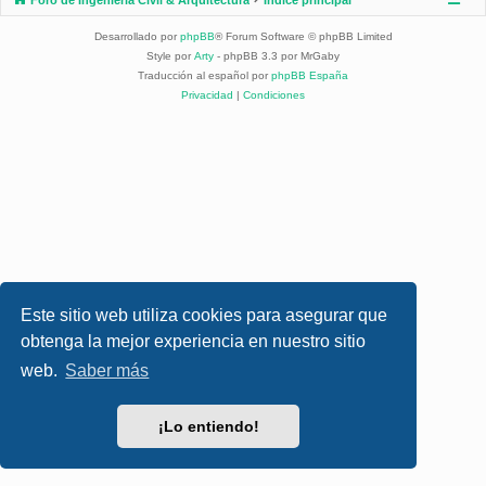
Desarrollado por
phpBB
® Forum Software © phpBB Limited
Style por
Arty
- phpBB 3.3 por MrGaby
Traducción al español por
phpBB España
Privacidad
|
Condiciones
Este sitio web utiliza cookies para asegurar que
obtenga la mejor experiencia en nuestro sitio
web.
Saber más
¡Lo entiendo!