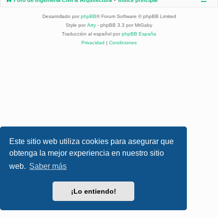
Desarrollado por
phpBB
® Forum Software © phpBB Limited
Style por
Arty
- phpBB 3.3 por MrGaby
Traducción al español por
phpBB España
Privacidad
|
Condiciones
Este sitio web utiliza cookies para asegurar que
obtenga la mejor experiencia en nuestro sitio
web.
Saber más
¡Lo entiendo!