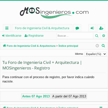
Foro de Ingenieria Civil & Arquitectura
Busca
B
nl
or
de
eg
Identificarse
Registrarse
ac
os
nt
ist
B
Foro de Ingenieria Civil & Arquitectura
Índice principal
es
ifi
ra
u
Idioma:
s
rá
ca
rs
Tu Foro de Ingenieria Civil + Arquitectura |
c
pi
rs
e
MOSingenieros - Registro
a
d
e
r
Para continuar con el proceso de registro, por favor indica cuándo
os
naciste.
Foro de Ingenieria Civil & Arquitectura
Índice principal