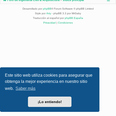
Desarrollado por
phpBB
® Forum Software © phpBB Limited
Style por
Arty
- phpBB 3.3 por MrGaby
Traducción al español por
phpBB España
Privacidad
|
Condiciones
Este sitio web utiliza cookies para asegurar que
obtenga la mejor experiencia en nuestro sitio
web.
Saber más
¡Lo entiendo!