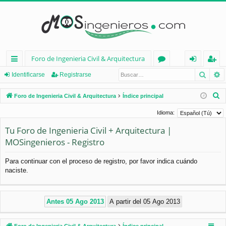
Foro de Ingenieria Civil & Arquitectura
Busca
B
nl
or
de
eg
Identificarse
Registrarse
ac
os
nt
ist
B
Foro de Ingenieria Civil & Arquitectura
Índice principal
es
ifi
ra
u
Idioma:
s
rá
ca
rs
Tu Foro de Ingenieria Civil + Arquitectura |
c
pi
rs
e
MOSingenieros - Registro
a
d
e
r
Para continuar con el proceso de registro, por favor indica cuándo
os
naciste.
Foro de Ingenieria Civil & Arquitectura
Índice principal