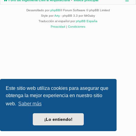
Desarrollado por
phpBB
® Forum Software © phpBB Limited
Style por
Arty
- phpBB 3.3 por MrGaby
Traducción al español por
phpBB España
Privacidad
|
Condiciones
Este sitio web utiliza cookies para asegurar que
obtenga la mejor experiencia en nuestro sitio
web.
Saber más
¡Lo entiendo!