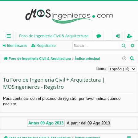
Foro de Ingenieria Civil & Arquitectura
Busca
B
nl
or
de
eg
Identificarse
Registrarse
ac
os
nt
ist
B
Foro de Ingenieria Civil & Arquitectura
Índice principal
es
ifi
ra
u
Idioma:
s
rá
ca
rs
Tu Foro de Ingenieria Civil + Arquitectura |
c
pi
rs
e
MOSingenieros - Registro
a
d
e
r
Para continuar con el proceso de registro, por favor indica cuándo
os
naciste.
Foro de Ingenieria Civil & Arquitectura
Índice principal