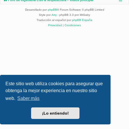
Desarrollado por
phpBB
® Forum Software © phpBB Limited
Style por
Arty
- phpBB 3.3 por MrGaby
Traducción al español por
phpBB España
Privacidad
|
Condiciones
Este sitio web utiliza cookies para asegurar que
obtenga la mejor experiencia en nuestro sitio
web.
Saber más
¡Lo entiendo!