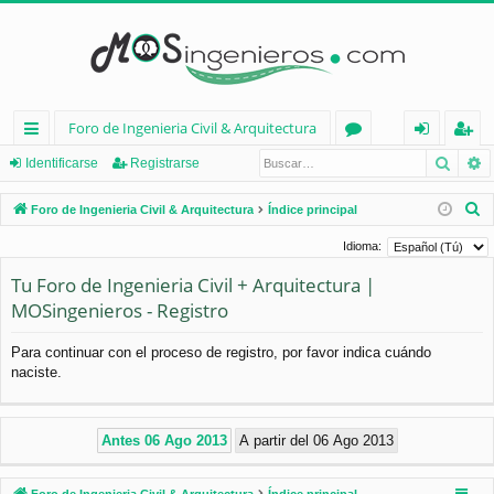
Foro de Ingenieria Civil & Arquitectura
Busca
B
nl
or
de
eg
Identificarse
Registrarse
ac
os
nt
ist
B
Foro de Ingenieria Civil & Arquitectura
Índice principal
es
ifi
ra
u
Idioma:
s
rá
ca
rs
Tu Foro de Ingenieria Civil + Arquitectura |
c
pi
rs
e
MOSingenieros - Registro
a
d
e
r
Para continuar con el proceso de registro, por favor indica cuándo
os
naciste.
Foro de Ingenieria Civil & Arquitectura
Índice principal