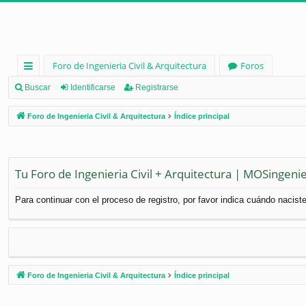
Foro de Ingenieria Civil & Arquitectura
Foros
nl
Buscar
Identificarse
Registrarse
ac
Foro de Ingenieria Civil & Arquitectura
Índice principal
es
rá
pi
Tu Foro de Ingenieria Civil + Arquitectura | MOSingenie
d
Para continuar con el proceso de registro, por favor indica cuándo naciste
os
Foro de Ingenieria Civil & Arquitectura
Índice principal