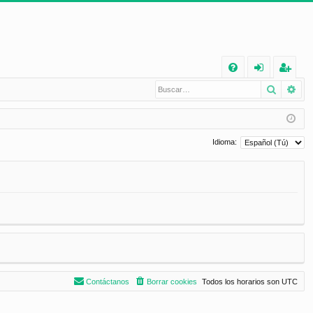
E
Buscar
Bú
FA
de
eg
Q
nt
ist
ifi
ra
Idioma:
ca
rs
rs
e
e
Contáctanos
Borrar cookies
Todos los horarios son
UTC